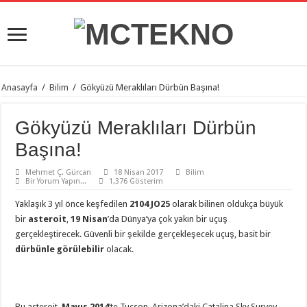
Anasayfa
/
Bilim
/
Gökyüzü Meraklıları Dürbün Başına!
Gökyüzü Meraklıları Dürbün
Başına!
Mehmet Ç. Gürcan
18 Nisan 2017
Bilim
Bir Yorum Yapın...
1,376 Gösterim
Yaklaşık 3 yıl önce keşfedilen
2104 JO25
olarak bilinen oldukça büyük
bir
asteroit
,
19 Nisan
’da Dünya’ya çok yakın bir uçuş
gerçekleştirecek. Güvenli bir şekilde gerçekleşecek uçuş, basit bir
dürbünle
görülebilir
olacak.
Bu asteroit,
Mayıs 2014
‘te Tucson, Arizona’daki Catalina Sky Survey