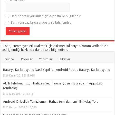
İnternet sitesi
Beni sonraki yorumlar için e-posta ile bilgilendir.
Beni yeni yazılarda e-posta ile bilgilendir.
Bu site, istenmeyenleri azaltmak için Akismet kullanıyor.
Yorum verilerinizin
nasıl işlendiği hakkında daha fazla bilgi edinin
.
Güncel
Popüler
Yorumlar
Etiketler
Batarya Kalibrasyonu Nasıl Yapılır! – Android Rootlu Batarya Kalibrasyonu
26 Kasım 2018
18,088
Akıllı Telefonunuzun Hafızası Yetmiyorsa Çözüm Burada…! Apps2SD
(Android)
17 Mart 2017
15,718
Android Önbellek Temizleme – Hafıza temizlemenin En Kolay Yolu
13 Haziran 2022
15,590