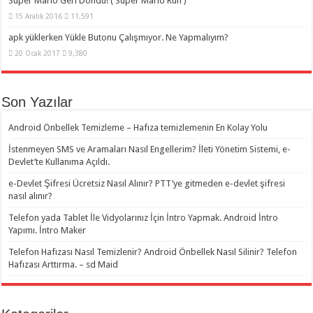
Süper Mario Geri Döndü! ( Super Mario Run )
15 Aralık 2016
11,591
apk yüklerken Yükle Butonu Çalışmıyor. Ne Yapmalıyım?
20 Ocak 2017
9,380
Son Yazılar
Android Önbellek Temizleme – Hafıza temizlemenin En Kolay Yolu
İstenmeyen SMS ve Aramaları Nasıl Engellerim? İleti Yönetim Sistemi, e-
Devlet’te Kullanıma Açıldı.
e-Devlet Şifresi Ücretsiz Nasıl Alınır? PTT’ye gitmeden e-devlet şifresi
nasıl alınır?
Telefon yada Tablet İle Vidyolarınız İçin İntro Yapmak. Android İntro
Yapımı. İntro Maker
Telefon Hafızası Nasıl Temizlenir? Android Önbellek Nasıl Silinir? Telefon
Hafızası Arttırma. – sd Maid