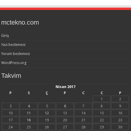
mctekno.com
Giriş
Yazı beslemesi
Yorum beslemesi
WordPress.org
Takvim
Nisan 2017
P
S
Ç
P
C
C
P
1
2
3
4
5
6
7
8
9
10
11
12
13
14
15
16
17
18
19
20
21
22
23
24
25
26
27
28
29
30