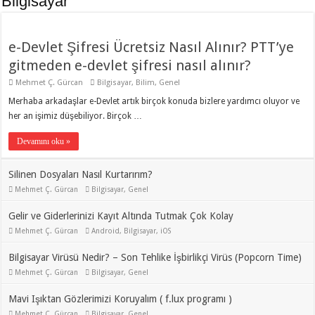
Bilgisayar
e-Devlet Şifresi Ücretsiz Nasıl Alınır? PTT’ye
gitmeden e-devlet şifresi nasıl alınır?
Mehmet Ç. Gürcan
Bilgisayar
,
Bilim
,
Genel
Merhaba arkadaşlar e-Devlet artık birçok konuda bizlere yardımcı oluyor ve
her an işimiz düşebiliyor. Birçok …
Devamını oku »
Silinen Dosyaları Nasıl Kurtarırım?
Mehmet Ç. Gürcan
Bilgisayar
,
Genel
Gelir ve Giderlerinizi Kayıt Altında Tutmak Çok Kolay
Mehmet Ç. Gürcan
Android
,
Bilgisayar
,
iOS
Bilgisayar Virüsü Nedir? – Son Tehlike İşbirlikçi Virüs (Popcorn Time)
Mehmet Ç. Gürcan
Bilgisayar
,
Genel
Mavi Işıktan Gözlerimizi Koruyalım ( f.lux programı )
Mehmet Ç. Gürcan
Bilgisayar
,
Genel