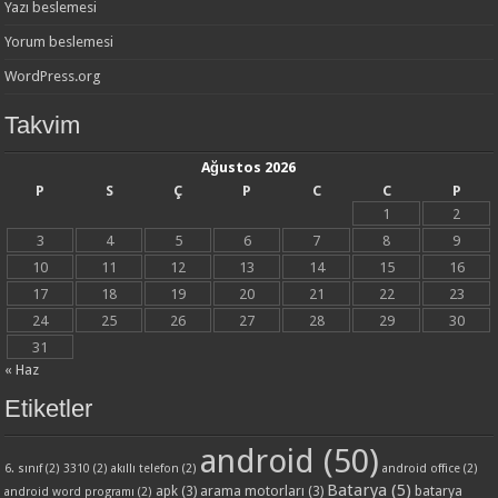
Yazı beslemesi
Yorum beslemesi
WordPress.org
Takvim
Ağustos 2026
P
S
Ç
P
C
C
P
1
2
3
4
5
6
7
8
9
10
11
12
13
14
15
16
17
18
19
20
21
22
23
24
25
26
27
28
29
30
31
« Haz
Etiketler
android
(50)
6. sınıf
(2)
3310
(2)
akıllı telefon
(2)
android office
(2)
Batarya
(5)
apk
(3)
arama motorları
(3)
batarya
android word programı
(2)