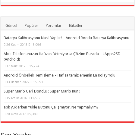
Güncel
Popüler
Yorumlar
Etiketler
Batarya Kalibrasyonu Nasıl Yapılır! – Android Rootlu Batarya Kalibrasyonu
26 Kasım 2018
18,096
Akıllı Telefonunuzun Hafızası Yetmiyorsa Çözüm Burada…! Apps2SD
(Android)
17 Mart 2017
15,724
Android Önbellek Temizleme – Hafıza temizlemenin En Kolay Yolu
13 Haziran 2022
15,591
Süper Mario Geri Döndü! ( Super Mario Run )
15 Aralık 2016
11,592
apk yüklerken Yükle Butonu Çalışmıyor. Ne Yapmalıyım?
20 Ocak 2017
9,380