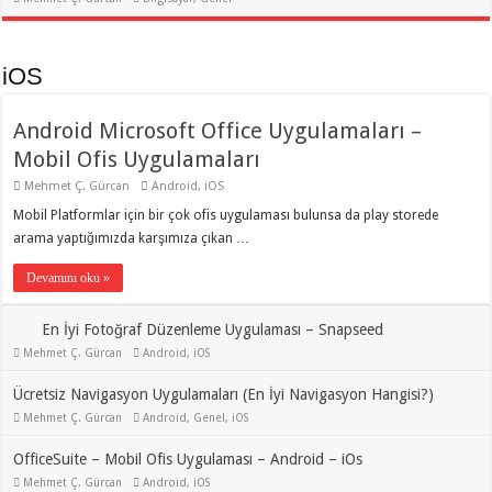
iOS
Android Microsoft Office Uygulamaları –
Mobil Ofis Uygulamaları
Mehmet Ç. Gürcan
Android
,
iOS
Mobil Platformlar için bir çok ofis uygulaması bulunsa da play storede
arama yaptığımızda karşımıza çıkan …
Devamını oku »
En İyi Fotoğraf Düzenleme Uygulaması – Snapseed
Mehmet Ç. Gürcan
Android
,
iOS
Ücretsiz Navigasyon Uygulamaları (En İyi Navigasyon Hangisi?)
Mehmet Ç. Gürcan
Android
,
Genel
,
iOS
OfficeSuite – Mobil Ofis Uygulaması – Android – iOs
Mehmet Ç. Gürcan
Android
,
iOS