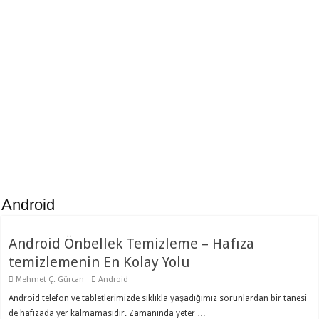
Batarya Kalibrasyonu
Android Gesture
Nasıl Yapılır! –
Control – iPhone X
Android Rootlu
hareketlerini android
Batarya Kalibrasyonu
de kullanmak.
Ücretsiz Zil Sesi
Unfollow Users –
Yapma – Android Mp3,
instagram Takibi
video kesici
Bırakanlar
Android
Android Önbellek Temizleme – Hafıza
temizlemenin En Kolay Yolu
Mehmet Ç. Gürcan
Android
Android telefon ve tabletlerimizde sıklıkla yaşadığımız sorunlardan bir tanesi
de hafızada yer kalmamasıdır. Zamanında yeter …