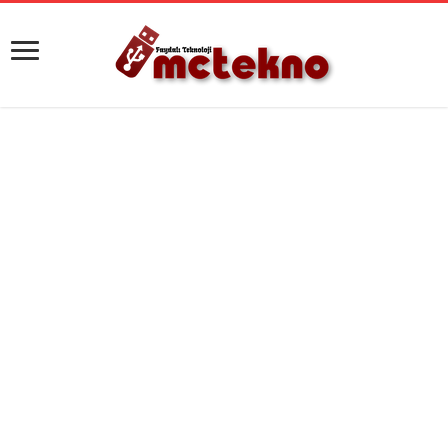
Android Önbellek Temizleme – Hafıza
temizlemenin En Kolay Yolu
İstenmeyen SMS ve
Aramaları Nasıl
e-Devlet Şifresi
Engellerim? İleti
Ücretsiz Nasıl Alınır?
Yönetim Sistemi, e-
PTT’ye gitmeden e-
Devlet’te Kullanıma
devlet şifresi nasıl