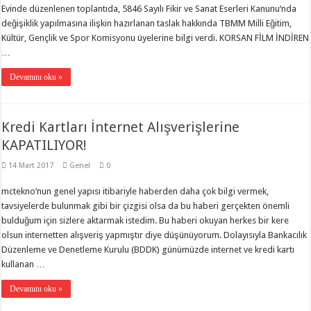
Evinde düzenlenen toplantıda, 5846 Sayılı Fikir ve Sanat Eserleri Kanunu‘nda
değişiklik yapılmasına ilişkin hazırlanan taslak hakkında TBMM Milli Eğitim,
Kültür, Gençlik ve Spor Komisyonu üyelerine bilgi verdi. KORSAN FİLM İNDİREN
…
Devamını oku »
Kredi Kartları İnternet Alışverişlerine
KAPATILIYOR!
14 Mart 2017
Genel
0
mctekno‘nun genel yapısı itibariyle haberden daha çok bilgi vermek,
tavsiyelerde bulunmak gibi bir çizgisi olsa da bu haberi gerçekten önemli
bulduğum için sizlere aktarmak istedim. Bu haberi okuyan herkes bir kere
olsun internetten alışveriş yapmıştır diye düşünüyorum. Dolayısıyla Bankacılık
Düzenleme ve Denetleme Kurulu (BDDK) günümüzde internet ve kredi kartı
kullanan …
Devamını oku »