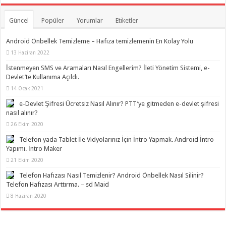
Güncel
Popüler
Yorumlar
Etiketler
Android Önbellek Temizleme – Hafıza temizlemenin En Kolay Yolu
13 Haziran 2022
İstenmeyen SMS ve Aramaları Nasıl Engellerim? İleti Yönetim Sistemi, e-
Devlet’te Kullanıma Açıldı.
14 Ocak 2021
e-Devlet Şifresi Ücretsiz Nasıl Alınır? PTT’ye gitmeden e-devlet şifresi
nasıl alınır?
26 Ekim 2020
Telefon yada Tablet İle Vidyolarınız İçin İntro Yapmak. Android İntro
Yapımı. İntro Maker
21 Ekim 2020
Telefon Hafızası Nasıl Temizlenir? Android Önbellek Nasıl Silinir?
Telefon Hafızası Arttırma. – sd Maid
8 Haziran 2020