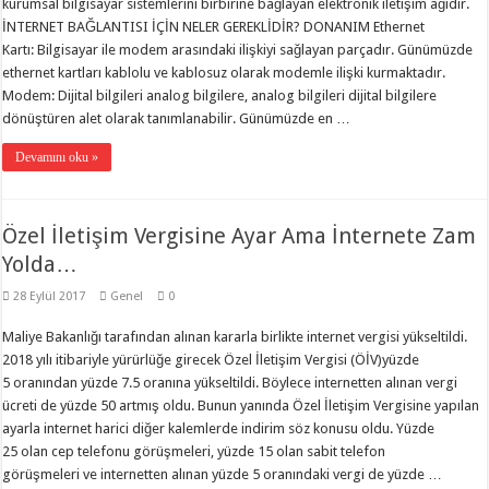
kurumsal bilgisayar sistemlerini birbirine bağlayan elektronik iletişim ağıdır.
İNTERNET BAĞLANTISI İÇİN NELER GEREKLİDİR? DONANIM Ethernet
Kartı: Bilgisayar ile modem arasındaki ilişkiyi sağlayan parçadır. Günümüzde
ethernet kartları kablolu ve kablosuz olarak modemle ilişki kurmaktadır.
Modem: Dijital bilgileri analog bilgilere, analog bilgileri dijital bilgilere
dönüştüren alet olarak tanımlanabilir. Günümüzde en …
Devamını oku »
Özel İletişim Vergisine Ayar Ama İnternete Zam
Yolda…
28 Eylül 2017
Genel
0
Maliye Bakanlığı tarafından alınan kararla birlikte internet vergisi yükseltildi.
2018 yılı itibariyle yürürlüğe girecek Özel İletişim Vergisi (ÖİV)yüzde
5 oranından yüzde 7.5 oranına yükseltildi. Böylece internetten alınan vergi
ücreti de yüzde 50 artmış oldu. Bunun yanında Özel İletişim Vergisine yapılan
ayarla internet harici diğer kalemlerde indirim söz konusu oldu. Yüzde
25 olan cep telefonu görüşmeleri, yüzde 15 olan sabit telefon
görüşmeleri ve internetten alınan yüzde 5 oranındaki vergi de yüzde …