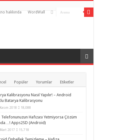
no hakkında
WordWall
cel
Popüler
Yorumlar
Etiketler
rya Kalibrasyonu Nasıl Yapılır! – Android
lu Batarya Kalibrasyonu
Kasım 2018
18,088
lı Telefonunuzun Hafızası Yetmiyorsa Çözüm
ada…! Apps2SD (Android)
Mart 2017
15,718
oid Önbellek Temizleme – Hafıza