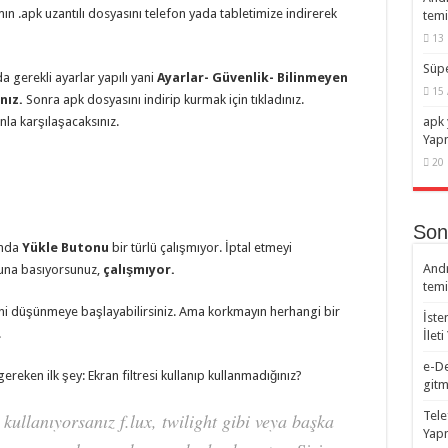
 .apk uzantılı dosyasını telefon yada tabletimize indirerek
temi
13 
Süpe
 gerekli ayarlar yapılı yani
Ayarlar- Güvenlik- Bilinmeyen
15 
nız.
Sonra apk dosyasını indirip kurmak için tıkladınız.
la karşılaşacaksınız.
apk 
Yap
20 
Son
anda
Yükle Butonu
bir türlü çalışmıyor. İptal etmeyi
Andr
nuna basıyorsunuz,
çalışmıyor.
temi
ni düşünmeye başlayabilirsiniz. Ama korkmayın herhangi bir
İste
.
İlet
e-De
gereken ilk şey: Ekran filtresi kullanıp kullanmadığınız?
gitm
Tele
kullanıyorsanız f.lux, twilight gibi veya başka
Yapm