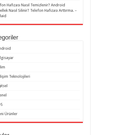
fon Hafızası Nasıl Temizlenir? Android
llek Nasıl Silinir? Telefon Hafızası Arttırma. –
Maid
goriler
ndroid
ilgisayar
ilim
lişim Teknolojileri
itsel
enel
OS
eni Ürünler