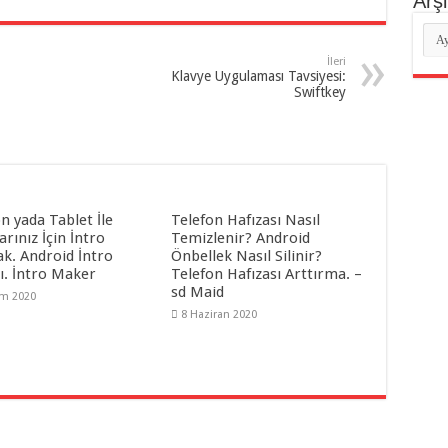
Arşi
Arşi
İleri
Klavye Uygulaması Tavsiyesi:
Swiftkey
n yada Tablet İle
Telefon Hafızası Nasıl
arınız İçin İntro
Temizlenir? Android
k. Android İntro
Önbellek Nasıl Silinir?
ı. İntro Maker
Telefon Hafızası Arttırma. –
sd Maid
im 2020
8 Haziran 2020