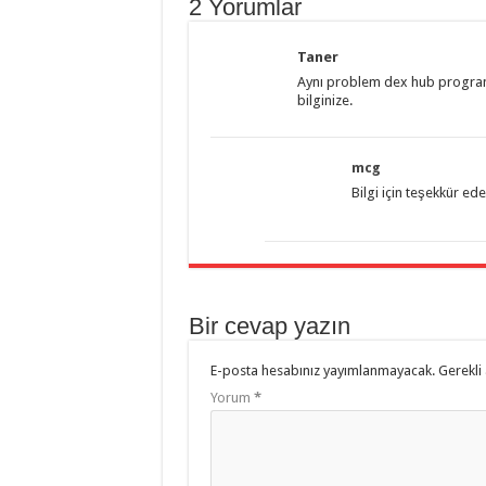
2 Yorumlar
Taner
Aynı problem dex hub programı
bilginize.
mcg
Bilgi için teşekkür ede
Bir cevap yazın
E-posta hesabınız yayımlanmayacak.
Gerekli
Yorum
*