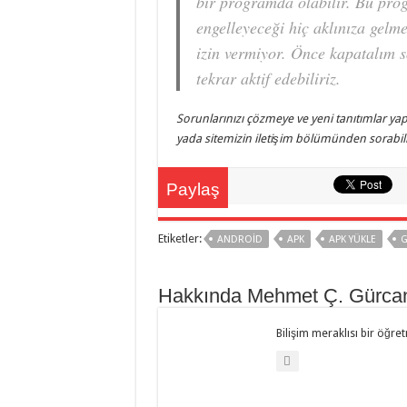
bir programda olabilir. Bu pro
engelleyeceği hiç aklınıza gel
izin vermiyor. Önce kapatalım 
tekrar aktif edebiliriz.
Sorunlarınızı çözmeye ve yeni tanıtımlar yap
yada sitemizin iletişim bölümünden sorabilir
Paylaş
Etiketler:
ANDROID
APK
APK YÜKLE
G
Hakkında Mehmet Ç. Gürca
Bilişim meraklısı bir öğre