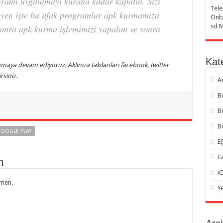
gramı uygulamayı kurana kadar kapatın. Sizi
Tele
meyen işte bu ufak programlar apk kurmamıza
Önbe
sd 
sonra apk kurma işlemimizi yapalım ve sonra
Kate
maya devam ediyoruz. Aklınıza takılanları facebook, twitter
siniz.
A
B
B
Bi
OOGLE PLAY
Eğ
G
n
i
tmen.
Y