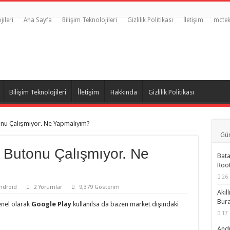
jileri
Ana Sayfa
Bilişim Teknolojileri
Gizlilik Politikası
İletişim
mctek
Bilişim Teknolojileri
İletişim
Hakkında
Gizlilik Politikası
onu Çalışmıyor. Ne Yapmalıyım?
Gün
 Butonu Çalışmıyor. Ne
Bata
Root
26 
ndroid
2 Yorumlar
9,379 Gösterim
Akıl
Bur
enel olarak
Google Play
kullanılsa da bazen market dışındaki
17 
Andr