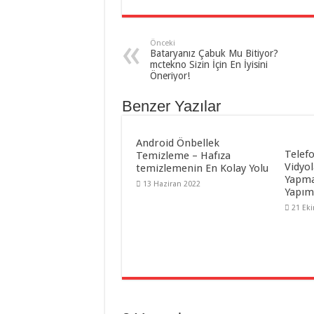
Önceki
Bataryanız Çabuk Mu Bitiyor?
mctekno Sizin İçin En İyisini
Öneriyor!
Benzer Yazılar
Android Önbellek
Telefo
Temizleme – Hafıza
Vidyol
temizlemenin En Kolay Yolu
Yapma
13 Haziran 2022
Yapım
21 Ek