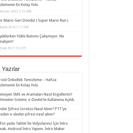
zlemenin En Kolay Yolu
Haziran 2022
15,588
r Mario Geri Döndü! ( Super Mario Run )
Aralık 2016
11,590
yüklerken Yükle Butonu Çalışmıyor. Ne
malıyım?
Ocak 2017
9,379
 Yazılar
oid Önbellek Temizleme – Hafıza
zlemenin En Kolay Yolu
nmeyen SMS ve Aramaları Nasıl Engellerim?
i Yönetim Sistemi, e-Devlet’te Kullanıma Açıldı.
vlet Şifresi Ücretsiz Nasıl Alınır? PTT’ye
eden e-devlet şifresi nasıl alınır?
fon yada Tablet İle Vidyolarınız İçin İntro
ak. Android İntro Yapımı. İntro Maker