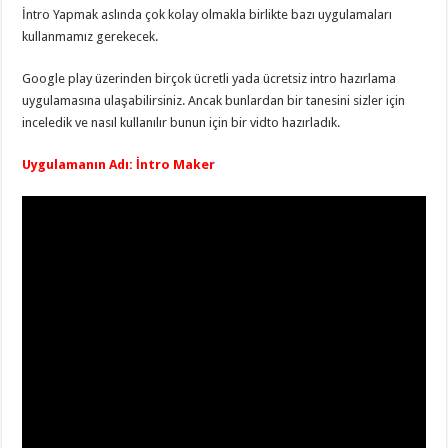
İntro Yapmak aslında çok kolay olmakla birlikte bazı uygulamaları
kullanmamız gerekecek.
Google play üzerinden birçok ücretli yada ücretsiz intro hazırlama
uygulamasına ulaşabilirsiniz. Ancak bunlardan bir tanesini sizler için
inceledik ve nasıl kullanılır bunun için bir vidto hazırladık.
Uygulamanın Adı: İntro Maker