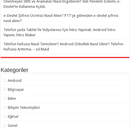
İstenmeyen SMS ve Aramaları Nasıl Engellerim? İleti Yönetim Sistemi, e-
Devlet’te Kullanıma Açıldı.
e-Devlet Şifresi Ücretsiz Nasıl Alınır? PTT’ye gitmeden e-devlet şifresi
nasıl alınır?
Telefon yada Tablet İle Vidyolarınız İçin İntro Yapmak. Android İntro
Yapımı. İntro Maker
Telefon Hafızası Nasıl Temizlenir? Android Önbellek Nasıl Silinir? Telefon
Hafızası Arttırma. – sd Maid
Kategoriler
Android
Bilgisayar
Bilim
Bilişim Teknolojileri
Eğitsel
Genel