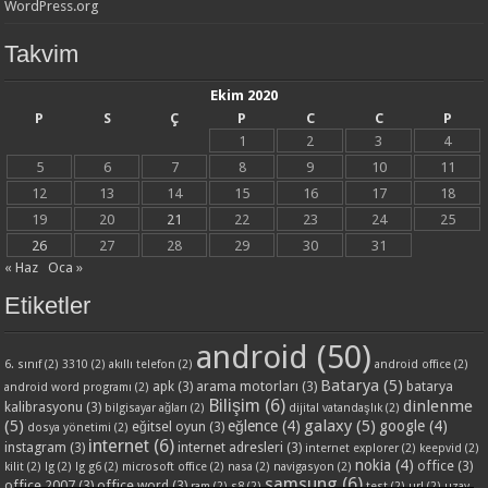
WordPress.org
Takvim
Ekim 2020
P
S
Ç
P
C
C
P
1
2
3
4
5
6
7
8
9
10
11
12
13
14
15
16
17
18
19
20
21
22
23
24
25
26
27
28
29
30
31
« Haz
Oca »
Etiketler
android
(50)
6. sınıf
(2)
3310
(2)
akıllı telefon
(2)
android office
(2)
Batarya
(5)
apk
(3)
arama motorları
(3)
batarya
android word programı
(2)
Bilişim
(6)
dinlenme
kalibrasyonu
(3)
bilgisayar ağları
(2)
dijital vatandaşlık
(2)
(5)
galaxy
(5)
eğlence
(4)
google
(4)
eğitsel oyun
(3)
dosya yönetimi
(2)
internet
(6)
instagram
(3)
internet adresleri
(3)
internet explorer
(2)
keepvid
(2)
nokia
(4)
office
(3)
kilit
(2)
lg
(2)
lg g6
(2)
microsoft office
(2)
nasa
(2)
navigasyon
(2)
samsung
(6)
office 2007
(3)
office word
(3)
ram
(2)
s8
(2)
test
(2)
url
(2)
uzay