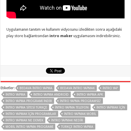
Uygulamanın tanıtım ve kullanım vidyosunu izledikten sonra aşağıdaki
play store bağlantısından
intro maker
uygulamasını indirebilirsiniz.
Etiketler:
BEDAVA INTRO YAPMA
BEDAVA INTRO YAPMAK
INTRO YAP
INTRO YAPMA
INTRO YAPMA ANDROID
INTRO YAPMA APK
INTRO YAPMA PROGRAMI INDIR
INTRO YAPMA PROGRAMSIZ
INTRO YAPMA SITESI TÜRKÇE
INTRO YAPMA TELEFON
INTRO YAPMAK IÇIN
INTRO YAPMAK IÇIN PROGRAMLAR
INTRO YAPMAK MOBIL
INTRO YAPMAK NE DEMEK
INTRO YAPMAK NEDIR
MOBIL INTRO YAPMA PROGRAMI
TÜRKÇE INTRO YAPMA