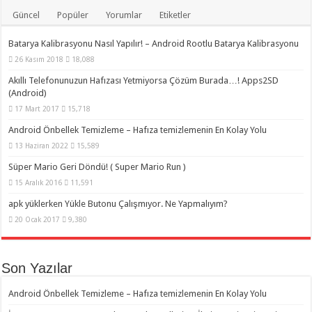
Güncel
Popüler
Yorumlar
Etiketler
Batarya Kalibrasyonu Nasıl Yapılır! – Android Rootlu Batarya Kalibrasyonu
26 Kasım 2018
18,088
Akıllı Telefonunuzun Hafızası Yetmiyorsa Çözüm Burada…! Apps2SD
(Android)
17 Mart 2017
15,718
Android Önbellek Temizleme – Hafıza temizlemenin En Kolay Yolu
13 Haziran 2022
15,589
Süper Mario Geri Döndü! ( Super Mario Run )
15 Aralık 2016
11,591
apk yüklerken Yükle Butonu Çalışmıyor. Ne Yapmalıyım?
20 Ocak 2017
9,380
Son Yazılar
Android Önbellek Temizleme – Hafıza temizlemenin En Kolay Yolu