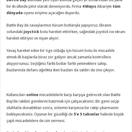
bir iki ülkede pilot olarak deneniyordu. Firma
4 Mayıs
itibariyle
tüm
dünyada
oyunu erişime açacağını duyurdu.
Battle Bay de savaşlarımızı hücum botlarıyla yapıyoruz. Ekranın
solundaki
joystick
botu hareket ettirirken, sağındaki joystick ise ekranı
hareket ettiriyor ve nişan alıyor.
Yavaş hareket eden bir öge olduğu için hücum botu ile mücadele
etmek ilk başlarda biraz zor geliyor ancak zamanla kontrollere
alışıyorsunuz. Seçtiğiniz farklı botlar farklı yeteneklere sahip.
Bazılarında defans ağırlıkta iken bazıları da saldırı da öne çıkıyor.
Kullanıcıları
online
mücadelelerle karşı karşıya getirecek olan Battle
Bay’de rakibin gemilerini batırmak için çalışacaksınız. Bir gemi seçip
silahlarla donattıktan sonra, sistemin karşınıza bir rakip çıkarmasını
bekleyeceksiniz. Oyunun bir güzelliği de
5’e 5 takımlar
halinde büyük
çaplı mücadelelere de izin vermesi.