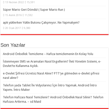
13 Haziran 2022
15,591
Süper Mario Geri Döndü! ( Super Mario Run )
15 Aralık 2016
11,592
apk yüklerken Yükle Butonu Çalışmıyor. Ne Yapmalıyım?
20 Ocak 2017
9,380
Son Yazılar
Android Önbellek Temizleme – Hafıza temizlemenin En Kolay Yolu
İstenmeyen SMS ve Aramaları Nasıl Engellerim? İleti Yönetim Sistemi, e-
Devlet’te Kullanıma Açıldı.
e-Devlet Şifresi Ücretsiz Nasıl Alınır? PTT’ye gitmeden e-devlet şifresi
nasıl alınır?
Telefon yada Tablet İle Vidyolarınız İçin İntro Yapmak. Android İntro
Yapımı. İntro Maker
Telefon Hafızası Nasıl Temizlenir? Android Önbellek Nasıl Silinir? Telefon
Hafızası Arttırma. – sd Maid