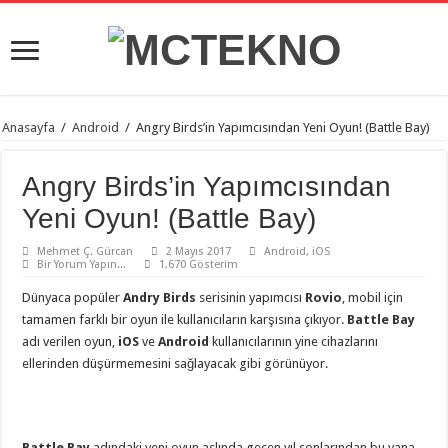
Anasayfa
/
Android
/
Angry Birds’in Yapımcısından Yeni Oyun! (Battle Bay)
Angry Birds’in Yapımcısından
Yeni Oyun! (Battle Bay)
Mehmet Ç. Gürcan
2 Mayıs 2017
Android
,
iOS
Bir Yorum Yapın...
1,670 Gösterim
Dünyaca popüler
Andry Birds
serisinin yapımcısı
Rovio
, mobil için
tamamen farklı bir oyun ile kullanıcıların karşısına çıkıyor.
Battle Bay
adı verilen oyun,
iOS
ve
Android
kullanıcılarının yine cihazlarını
ellerinden düşürmemesini sağlayacak gibi görünüyor.
Battle Bay
adındaki yeni oyun aslında geçen yıl sonlarından bu yana