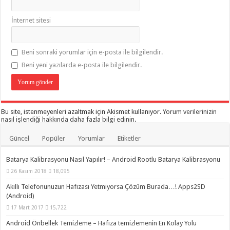
İnternet sitesi
Beni sonraki yorumlar için e-posta ile bilgilendir.
Beni yeni yazılarda e-posta ile bilgilendir.
Bu site, istenmeyenleri azaltmak için Akismet kullanıyor.
Yorum verilerinizin
nasıl işlendiği hakkında daha fazla bilgi edinin
.
Güncel
Popüler
Yorumlar
Etiketler
Batarya Kalibrasyonu Nasıl Yapılır! – Android Rootlu Batarya Kalibrasyonu
26 Kasım 2018
18,095
Akıllı Telefonunuzun Hafızası Yetmiyorsa Çözüm Burada…! Apps2SD
(Android)
17 Mart 2017
15,722
Android Önbellek Temizleme – Hafıza temizlemenin En Kolay Yolu