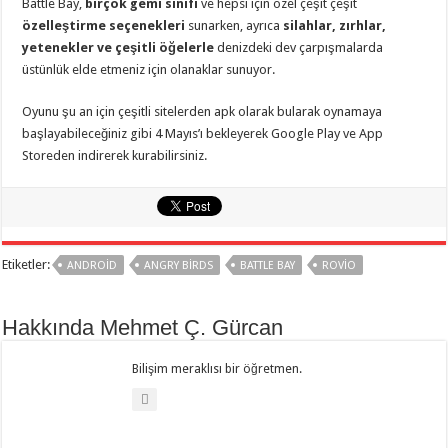
Battle Bay,
birçok gemi sınıfı
ve hepsi için özel çeşit çeşit
özelleştirme seçenekleri
sunarken, ayrıca
silahlar, zırhlar,
yetenekler ve çeşitli öğelerle
denizdeki dev çarpışmalarda
üstünlük elde etmeniz için olanaklar sunuyor.
Oyunu şu an için çeşitli sitelerden apk olarak bularak oynamaya
başlayabileceğiniz gibi 4 Mayıs’ı bekleyerek Google Play ve App
Storeden indirerek kurabilirsiniz.
Etiketler:
ANDROID
ANGRY BIRDS
BATTLE BAY
ROVIO
Hakkında Mehmet Ç. Gürcan
Bilişim meraklısı bir öğretmen.