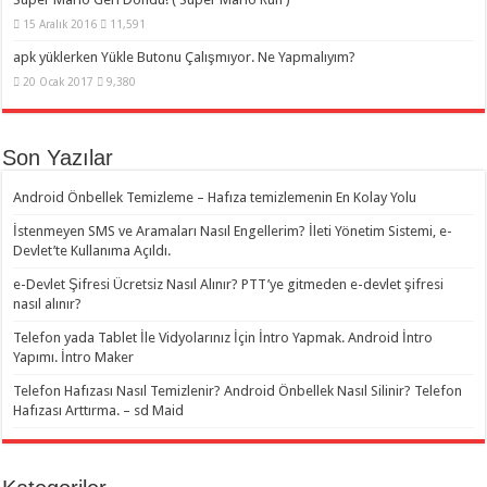
15 Aralık 2016
11,591
apk yüklerken Yükle Butonu Çalışmıyor. Ne Yapmalıyım?
20 Ocak 2017
9,380
Son Yazılar
Android Önbellek Temizleme – Hafıza temizlemenin En Kolay Yolu
İstenmeyen SMS ve Aramaları Nasıl Engellerim? İleti Yönetim Sistemi, e-
Devlet’te Kullanıma Açıldı.
e-Devlet Şifresi Ücretsiz Nasıl Alınır? PTT’ye gitmeden e-devlet şifresi
nasıl alınır?
Telefon yada Tablet İle Vidyolarınız İçin İntro Yapmak. Android İntro
Yapımı. İntro Maker
Telefon Hafızası Nasıl Temizlenir? Android Önbellek Nasıl Silinir? Telefon
Hafızası Arttırma. – sd Maid