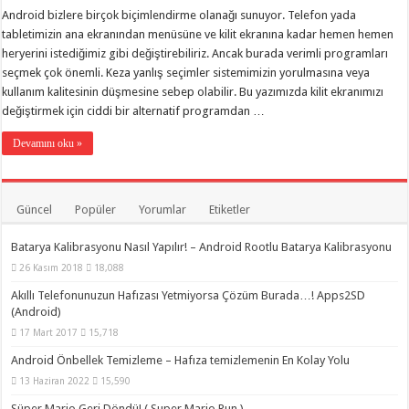
Android bizlere birçok biçimlendirme olanağı sunuyor. Telefon yada
tabletimizin ana ekranından menüsüne ve kilit ekranına kadar hemen hemen
heryerini istediğimiz gibi değiştirebiliriz. Ancak burada verimli programları
seçmek çok önemli. Keza yanlış seçimler sistemimizin yorulmasına veya
kullanım kalitesinin düşmesine sebep olabilir. Bu yazımızda kilit ekranımızı
değiştirmek için ciddi bir alternatif programdan …
Devamını oku »
Güncel
Popüler
Yorumlar
Etiketler
Batarya Kalibrasyonu Nasıl Yapılır! – Android Rootlu Batarya Kalibrasyonu
26 Kasım 2018
18,088
Akıllı Telefonunuzun Hafızası Yetmiyorsa Çözüm Burada…! Apps2SD
(Android)
17 Mart 2017
15,718
Android Önbellek Temizleme – Hafıza temizlemenin En Kolay Yolu
13 Haziran 2022
15,590
Süper Mario Geri Döndü! ( Super Mario Run )