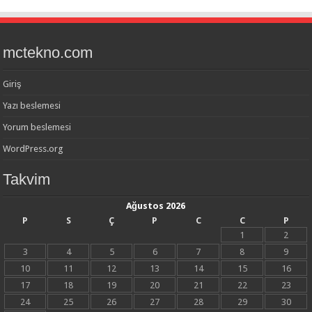
mctekno.com
Giriş
Yazı beslemesi
Yorum beslemesi
WordPress.org
Takvim
Ağustos 2026
P
S
Ç
P
C
C
P
1
2
3
4
5
6
7
8
9
10
11
12
13
14
15
16
17
18
19
20
21
22
23
24
25
26
27
28
29
30