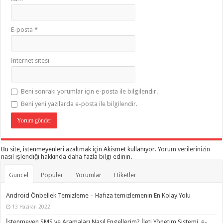
E-posta
*
İnternet sitesi
Beni sonraki yorumlar için e-posta ile bilgilendir.
Beni yeni yazılarda e-posta ile bilgilendir.
Bu site, istenmeyenleri azaltmak için Akismet kullanıyor.
Yorum verilerinizin
nasıl işlendiği hakkında daha fazla bilgi edinin
.
Güncel
Popüler
Yorumlar
Etiketler
Android Önbellek Temizleme – Hafıza temizlemenin En Kolay Yolu
13 Haziran 2022
İstenmeyen SMS ve Aramaları Nasıl Engellerim? İleti Yönetim Sistemi, e-