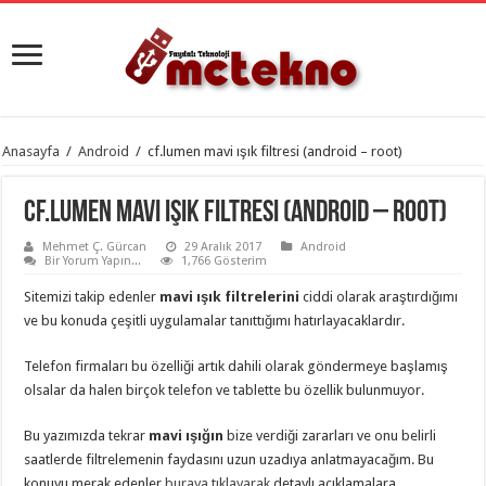
Anasayfa
/
Android
/
cf.lumen mavi ışık filtresi (android – root)
cf.lumen mavi ışık filtresi (android – root)
Mehmet Ç. Gürcan
29 Aralık 2017
Android
Bir Yorum Yapın...
1,766 Gösterim
Sitemizi takip edenler
mavi ışık filtrelerini
ciddi olarak araştırdığımı
ve bu konuda çeşitli uygulamalar tanıttığımı hatırlayacaklardır.
Telefon firmaları bu özelliği artık dahili olarak göndermeye başlamış
olsalar da halen birçok telefon ve tablette bu özellik bulunmuyor.
Bu yazımızda tekrar
mavi ışığın
bize verdiği zararları ve onu belirli
saatlerde filtrelemenin faydasını uzun uzadıya anlatmayacağım. Bu
konuyu merak edenler
buraya tıklayarak
detaylı açıklamalara