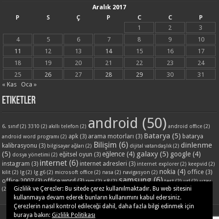
Aralık 2017
P
S
Ç
P
C
C
P
1
2
3
4
5
6
7
8
9
10
11
12
13
14
15
16
17
18
19
20
21
22
23
24
25
26
27
28
29
30
31
« Kas
Oca »
Etiketler
android
(50)
6. sınıf
(2)
3310
(2)
akıllı telefon
(2)
android office
(2)
Batarya
(5)
apk
(3)
arama motorları
(3)
batarya
android word programı
(2)
Bilişim
(6)
dinlenme
kalibrasyonu
(3)
bilgisayar ağları
(2)
dijital vatandaşlık
(2)
(5)
galaxy
(5)
eğlence
(4)
google
(4)
eğitsel oyun
(3)
dosya yönetimi
(2)
internet
(6)
instagram
(3)
internet adresleri
(3)
internet explorer
(2)
keepvid
(2)
nokia
(4)
office
(3)
kilit
(2)
lg
(2)
lg g6
(2)
microsoft office
(2)
nasa
(2)
navigasyon
(2)
samsung
(6)
office 2007
(3)
office word
(3)
ram
(2)
s8
(2)
test
(2)
url
(2)
uzay
word ders notları
(3)
yandex
(3)
Gizlilik ve Çerezler: Bu sitede çerez kullanılmaktadır. Bu web sitesini
(2)
video
(2)
www
(2)
yazilim
(2)
kullanmaya devam ederek bunların kullanımını kabul edersiniz.
Çerezlerin nasıl kontrol edileceği dahil, daha fazla bilgi edinmek için
buraya bakın:
Gizlilik Politikası
Powered by
WordPress
| Designed by
TieLabs