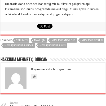
Bu arada daha önceden bahsettiğimiz bu filtreler çalışırken apk
kuramama sorunu bu programda mevcut değil. Çünkü apk kurulurken
anlık olarak kendini devre dışı bırakıp geri çalışıyor.
Etiketler:
CF.LUMEN
MAVI IŞIK
MAVI IŞIK ANDROID
MAVI IŞIK FILTRESI
MAVI IŞIK FILTRESI INDIR
MAVI IŞIK FILTRESI IOS
Hakkında Mehmet Ç. Gürcan
Bilişim meraklısı bir öğretmen.
Önceki