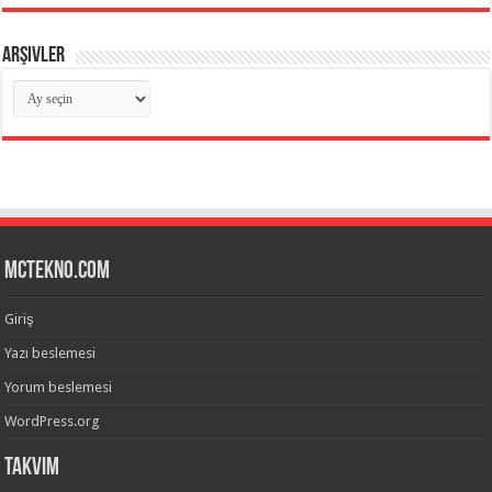
Arşivler
Arşivler
mctekno.com
Giriş
Yazı beslemesi
Yorum beslemesi
WordPress.org
Takvim