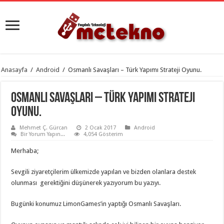
Anasayfa
/
Android
/
Osmanlı Savaşları – Türk Yapımı Strateji Oyunu.
Osmanlı Savaşları – Türk Yapımı Strateji
Oyunu.
Mehmet Ç. Gürcan
2 Ocak 2017
Android
Bir Yorum Yapın...
4,054 Gösterim
Merhaba;
Sevgili ziyaretçilerim ülkemizde yapılan ve bizden olanlara destek
olunması gerektiğini düşünerek yazıyorum bu yazıyı.
Bugünki konumuz LimonGames’in yaptığı Osmanlı Savaşları.