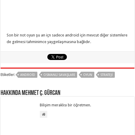
Son bir not oyun şu an içn sadece android için mevcut diğer sistemlere
de gelmesi tahminimce yaygınlaşmasına bağlıdır.
Etiketler:
ANDROID
OSMANLI SAVAŞLARI
OYUN
STRATEJI
Hakkında Mehmet Ç. Gürcan
Bilişim meraklısı bir öğretmen.