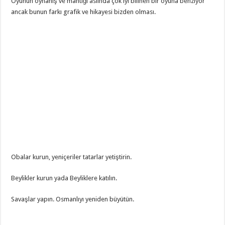
Oyunun oynanış ve mantığı aslında çok iyi bilinen bir oyuna benziyor
ancak bunun farkı grafik ve hikayesi bizden olması.
Obalar kurun, yeniçeriler tatarlar yetiştirin.
Beylikler kurun yada Beyliklere katılın.
Savaşlar yapın. Osmanlıyı yeniden büyütün.