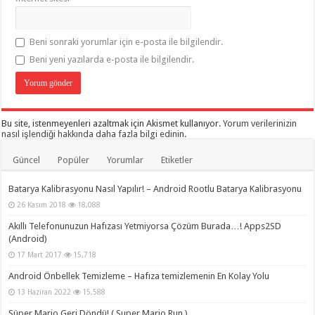
Beni sonraki yorumlar için e-posta ile bilgilendir.
Beni yeni yazılarda e-posta ile bilgilendir.
Bu site, istenmeyenleri azaltmak için Akismet kullanıyor.
Yorum verilerinizin
nasıl işlendiği hakkında daha fazla bilgi edinin
.
Güncel
Popüler
Yorumlar
Etiketler
Batarya Kalibrasyonu Nasıl Yapılır! – Android Rootlu Batarya Kalibrasyonu
26 Kasım 2018
18,088
Akıllı Telefonunuzun Hafızası Yetmiyorsa Çözüm Burada…! Apps2SD
(Android)
17 Mart 2017
15,718
Android Önbellek Temizleme – Hafıza temizlemenin En Kolay Yolu
13 Haziran 2022
15,588
Süper Mario Geri Döndü! ( Super Mario Run )