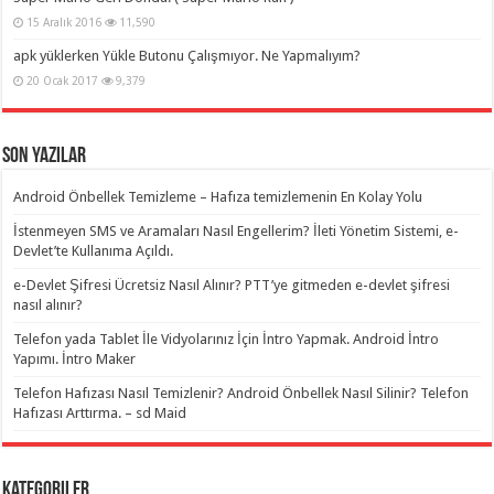
15 Aralık 2016
11,590
apk yüklerken Yükle Butonu Çalışmıyor. Ne Yapmalıyım?
20 Ocak 2017
9,379
Son Yazılar
Android Önbellek Temizleme – Hafıza temizlemenin En Kolay Yolu
İstenmeyen SMS ve Aramaları Nasıl Engellerim? İleti Yönetim Sistemi, e-
Devlet’te Kullanıma Açıldı.
e-Devlet Şifresi Ücretsiz Nasıl Alınır? PTT’ye gitmeden e-devlet şifresi
nasıl alınır?
Telefon yada Tablet İle Vidyolarınız İçin İntro Yapmak. Android İntro
Yapımı. İntro Maker
Telefon Hafızası Nasıl Temizlenir? Android Önbellek Nasıl Silinir? Telefon
Hafızası Arttırma. – sd Maid
Kategoriler