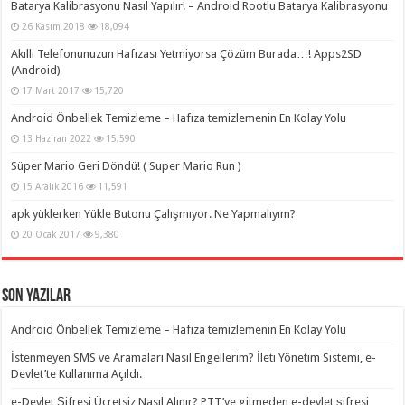
Batarya Kalibrasyonu Nasıl Yapılır! – Android Rootlu Batarya Kalibrasyonu
26 Kasım 2018
18,094
Akıllı Telefonunuzun Hafızası Yetmiyorsa Çözüm Burada…! Apps2SD
(Android)
17 Mart 2017
15,720
Android Önbellek Temizleme – Hafıza temizlemenin En Kolay Yolu
13 Haziran 2022
15,590
Süper Mario Geri Döndü! ( Super Mario Run )
15 Aralık 2016
11,591
apk yüklerken Yükle Butonu Çalışmıyor. Ne Yapmalıyım?
20 Ocak 2017
9,380
Son Yazılar
Android Önbellek Temizleme – Hafıza temizlemenin En Kolay Yolu
İstenmeyen SMS ve Aramaları Nasıl Engellerim? İleti Yönetim Sistemi, e-
Devlet’te Kullanıma Açıldı.
e-Devlet Şifresi Ücretsiz Nasıl Alınır? PTT’ye gitmeden e-devlet şifresi