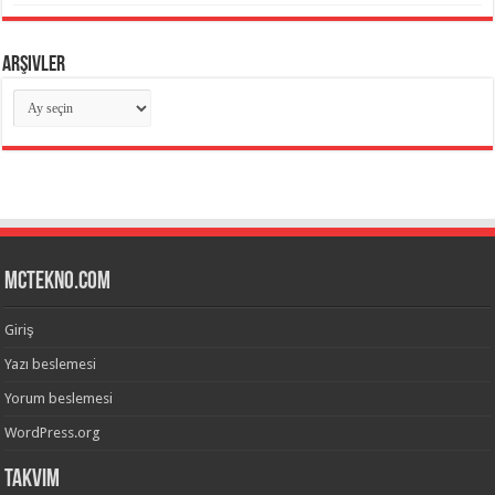
Arşivler
Arşivler
mctekno.com
Giriş
Yazı beslemesi
Yorum beslemesi
WordPress.org
Takvim