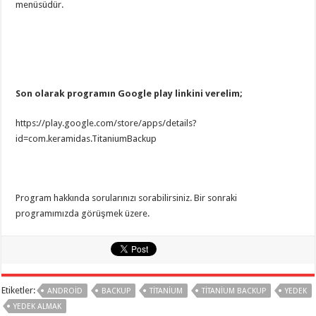
menüsüdür.
Son olarak programın Google play linkini verelim;
https://play.google.com/store/apps/details?
id=com.keramidas.TitaniumBackup
Program hakkında sorularınızı sorabilirsiniz. Bir sonraki
programımızda görüşmek üzere.
Etiketler:
ANDROID
BACKUP
TITANIUM
TITANIUM BACKUP
YEDEK
YEDEK ALMAK