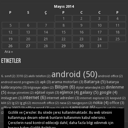
Mayıs 2014
P
S
Ç
P
C
C
P
1
2
3
4
5
6
7
8
9
10
11
12
13
14
15
16
17
18
19
20
21
22
23
24
25
26
27
28
29
30
31
Ara »
Etiketler
android
(50)
6. sınıf
(2)
3310
(2)
akıllı telefon
(2)
android office
(2)
Batarya
(5)
apk
(3)
arama motorları
(3)
batarya
android word programı
(2)
Bilişim
(6)
dinlenme
kalibrasyonu
(3)
bilgisayar ağları
(2)
dijital vatandaşlık
(2)
(5)
galaxy
(5)
eğlence
(4)
google
(4)
eğitsel oyun
(3)
dosya yönetimi
(2)
internet
(6)
instagram
(3)
internet adresleri
(3)
internet explorer
(2)
keepvid
(2)
nokia
(4)
office
(3)
kilit
(2)
lg
(2)
lg g6
(2)
microsoft office
(2)
nasa
(2)
navigasyon
(2)
samsung
(6)
office 2007
(3)
office word
(3)
ram
(2)
s8
(2)
test
(2)
url
(2)
uzay
word ders notları
(3)
yandex
(3)
Gizlilik ve Çerezler: Bu sitede çerez kullanılmaktadır. Bu web sitesini
(2)
video
(2)
www
(2)
yazilim
(2)
kullanmaya devam ederek bunların kullanımını kabul edersiniz.
Çerezlerin nasıl kontrol edileceği dahil, daha fazla bilgi edinmek için