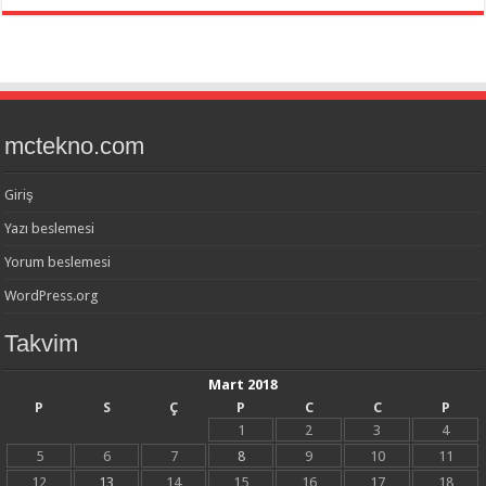
mctekno.com
Giriş
Yazı beslemesi
Yorum beslemesi
WordPress.org
Takvim
Mart 2018
P
S
Ç
P
C
C
P
1
2
3
4
5
6
7
8
9
10
11
12
13
14
15
16
17
18