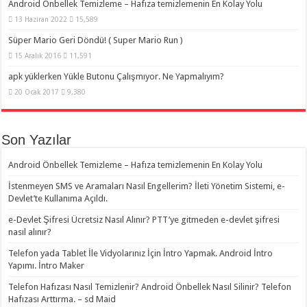
Android Önbellek Temizleme – Hafıza temizlemenin En Kolay Yolu
13 Haziran 2022
15,589
Süper Mario Geri Döndü! ( Super Mario Run )
15 Aralık 2016
11,591
apk yüklerken Yükle Butonu Çalışmıyor. Ne Yapmalıyım?
20 Ocak 2017
9,380
Son Yazılar
Android Önbellek Temizleme – Hafıza temizlemenin En Kolay Yolu
İstenmeyen SMS ve Aramaları Nasıl Engellerim? İleti Yönetim Sistemi, e-
Devlet’te Kullanıma Açıldı.
e-Devlet Şifresi Ücretsiz Nasıl Alınır? PTT’ye gitmeden e-devlet şifresi
nasıl alınır?
Telefon yada Tablet İle Vidyolarınız İçin İntro Yapmak. Android İntro
Yapımı. İntro Maker
Telefon Hafızası Nasıl Temizlenir? Android Önbellek Nasıl Silinir? Telefon
Hafızası Arttırma. – sd Maid