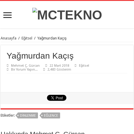
Anasayfa
/
Eğitsel
/
Yağmurdan Kaçış
Yağmurdan Kaçış
Mehmet Ç. Gürcan
22 Mart 2018
Eğitsel
Bir Yorum Yapın...
2,483 Gösterim
Etiketler:
DINLENME
EĞLENCE