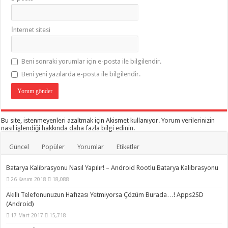
İnternet sitesi
Beni sonraki yorumlar için e-posta ile bilgilendir.
Beni yeni yazılarda e-posta ile bilgilendir.
Bu site, istenmeyenleri azaltmak için Akismet kullanıyor.
Yorum verilerinizin
nasıl işlendiği hakkında daha fazla bilgi edinin
.
Güncel
Popüler
Yorumlar
Etiketler
Batarya Kalibrasyonu Nasıl Yapılır! – Android Rootlu Batarya Kalibrasyonu
26 Kasım 2018
18,088
Akıllı Telefonunuzun Hafızası Yetmiyorsa Çözüm Burada…! Apps2SD
(Android)
17 Mart 2017
15,718