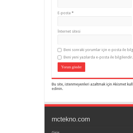
E-posta
*
İnternet sitesi
Beni sonraki yorumlar için e-posta ile bilg
Beni yeni yazılarda e-posta ile bilgilendir.
Bu site, istenmeyenleri azaltmak için Akismet kul
edinin
.
mctekno.com
Giriş