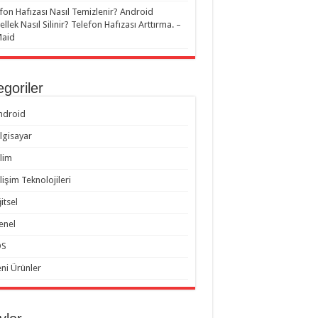
fon Hafızası Nasıl Temizlenir? Android
llek Nasıl Silinir? Telefon Hafızası Arttırma. –
Maid
goriler
ndroid
ilgisayar
ilim
lişim Teknolojileri
itsel
enel
OS
eni Ürünler