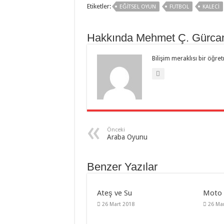
Etiketler:
EĞITSEL OYUN
FUTBOL
KALECI
Hakkında Mehmet Ç. Gürca
Bilişim meraklısı bir öğre
Önceki
Araba Oyunu
Benzer Yazılar
Ateş ve Su
Moto
26 Mart 2018
26 Ma