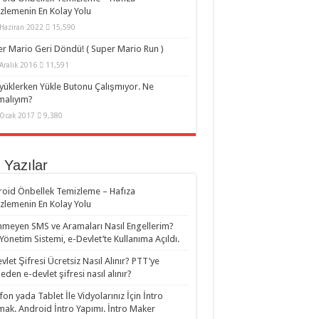
zlemenin En Kolay Yolu
Haziran 2022
15,590
r Mario Geri Döndü! ( Super Mario Run )
Aralık 2016
11,591
yüklerken Yükle Butonu Çalışmıyor. Ne
malıyım?
Ocak 2017
9,380
 Yazılar
oid Önbellek Temizleme – Hafıza
zlemenin En Kolay Yolu
nmeyen SMS ve Aramaları Nasıl Engellerim?
i Yönetim Sistemi, e-Devlet’te Kullanıma Açıldı.
vlet Şifresi Ücretsiz Nasıl Alınır? PTT’ye
eden e-devlet şifresi nasıl alınır?
fon yada Tablet İle Vidyolarınız İçin İntro
ak. Android İntro Yapımı. İntro Maker