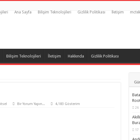
jileri
Ana Sayfa
Bilişim Teknolojileri
Gizlilik Politikası
İletişim
mctek
Bilişim Teknolojileri
İletişim
Hakkında
Gizlilik Politikası
Gün
Bata
Root
itsel
Bir Yorum Yapın...
4,183 Gösterim
26 
Akıl
Bur
17 
Andr