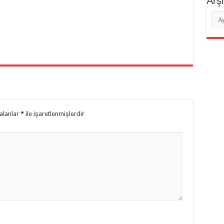
Arşi
Arşi
 alanlar
*
ile işaretlenmişlerdir