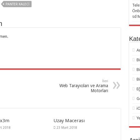
PANTER KALECI
Tele
Önbe
sd 
n
tmen.
Kate
A
B
B
Bi
İleri
Web Tarayıcıları ve Arama
Eğ
Motorları
G
i
Y
 x3m
Uzay Macerası
rt 2018
23 Mart 2018