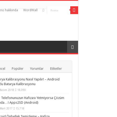
no hakkında
WordWall
cel
Popüler
Yorumlar
Etiketler
rya Kalibrasyonu Nasıl Yapılır! – Android
lu Batarya Kalibrasyonu
Kasım 2018
18,090
lı Telefonunuzun Hafızası Yetmiyorsa Çözüm
ada…! Apps2SD (Android)
Mart 2017
15,718
oid Önbellek Temizleme – Hafıza