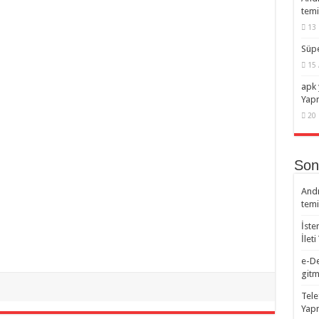
temi
13 
Süpe
15 
apk 
Yap
20 
Son
Andr
temi
İste
İlet
e-De
gitm
Tele
Yapm