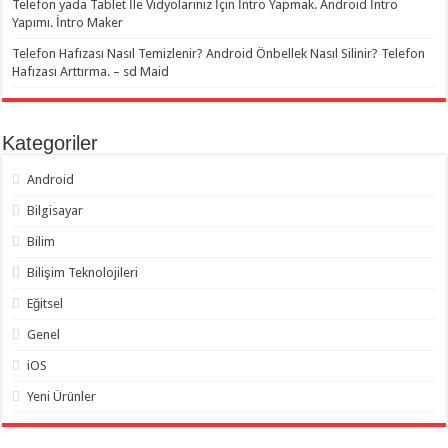
Telefon yada Tablet İle Vidyolarınız İçin İntro Yapmak. Android İntro
Yapımı. İntro Maker
Telefon Hafızası Nasıl Temizlenir? Android Önbellek Nasıl Silinir? Telefon
Hafızası Arttırma. – sd Maid
Kategoriler
Android
Bilgisayar
Bilim
Bilişim Teknolojileri
Eğitsel
Genel
iOS
Yeni Ürünler