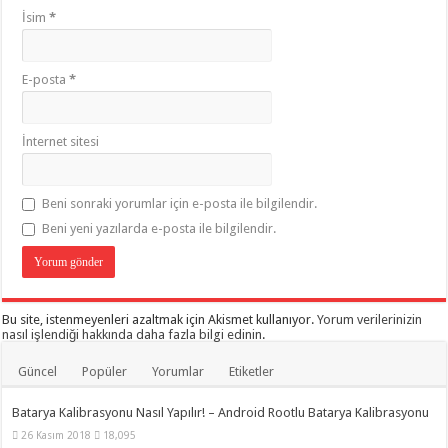
İsim
*
E-posta
*
İnternet sitesi
Beni sonraki yorumlar için e-posta ile bilgilendir.
Beni yeni yazılarda e-posta ile bilgilendir.
Bu site, istenmeyenleri azaltmak için Akismet kullanıyor.
Yorum verilerinizin
nasıl işlendiği hakkında daha fazla bilgi edinin
.
Güncel
Popüler
Yorumlar
Etiketler
Batarya Kalibrasyonu Nasıl Yapılır! – Android Rootlu Batarya Kalibrasyonu
26 Kasım 2018
18,095