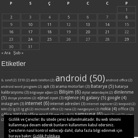
P
S
Ç
P
C
C
P
1
2
3
4
5
6
7
8
9
10
11
12
13
14
15
16
17
18
19
20
21
22
23
24
25
26
27
28
29
30
31
« Ara
Şub »
Etiketler
android
(50)
6. sınıf
(2)
3310
(2)
akıllı telefon
(2)
android office
(2)
Batarya
(5)
apk
(3)
arama motorları
(3)
batarya
android word programı
(2)
Bilişim
(6)
dinlenme
kalibrasyonu
(3)
bilgisayar ağları
(2)
dijital vatandaşlık
(2)
(5)
galaxy
(5)
eğlence
(4)
google
(4)
eğitsel oyun
(3)
dosya yönetimi
(2)
internet
(6)
instagram
(3)
internet adresleri
(3)
internet explorer
(2)
keepvid
(2)
nokia
(4)
office
(3)
kilit
(2)
lg
(2)
lg g6
(2)
microsoft office
(2)
nasa
(2)
navigasyon
(2)
samsung
(6)
office 2007
(3)
office word
(3)
ram
(2)
s8
(2)
test
(2)
url
(2)
uzay
word ders notları
(3)
yandex
(3)
Gizlilik ve Çerezler: Bu sitede çerez kullanılmaktadır. Bu web sitesini
(2)
video
(2)
www
(2)
yazilim
(2)
kullanmaya devam ederek bunların kullanımını kabul edersiniz.
Çerezlerin nasıl kontrol edileceği dahil, daha fazla bilgi edinmek için
buraya bakın:
Gizlilik Politikası
Powered by
WordPress
| Designed by
TieLabs