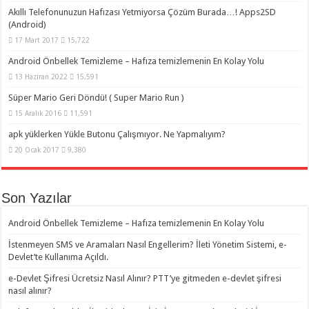
Akıllı Telefonunuzun Hafızası Yetmiyorsa Çözüm Burada…! Apps2SD
(Android)
17 Mart 2017
15,722
Android Önbellek Temizleme – Hafıza temizlemenin En Kolay Yolu
13 Haziran 2022
15,591
Süper Mario Geri Döndü! ( Super Mario Run )
15 Aralık 2016
11,591
apk yüklerken Yükle Butonu Çalışmıyor. Ne Yapmalıyım?
20 Ocak 2017
9,380
Son Yazılar
Android Önbellek Temizleme – Hafıza temizlemenin En Kolay Yolu
İstenmeyen SMS ve Aramaları Nasıl Engellerim? İleti Yönetim Sistemi, e-
Devlet’te Kullanıma Açıldı.
e-Devlet Şifresi Ücretsiz Nasıl Alınır? PTT’ye gitmeden e-devlet şifresi
nasıl alınır?