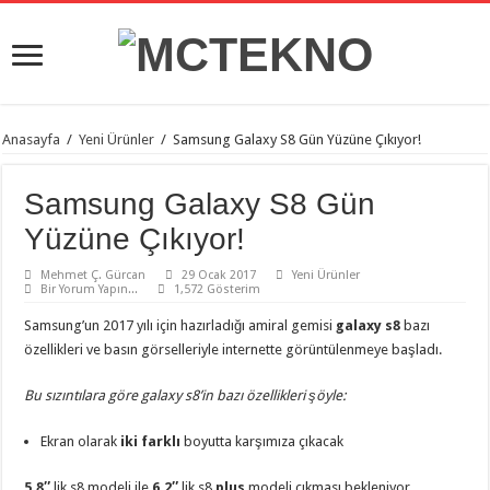
Anasayfa
/
Yeni Ürünler
/
Samsung Galaxy S8 Gün Yüzüne Çıkıyor!
Samsung Galaxy S8 Gün
Yüzüne Çıkıyor!
Mehmet Ç. Gürcan
29 Ocak 2017
Yeni Ürünler
Bir Yorum Yapın...
1,572 Gösterim
Samsung’un 2017 yılı için hazırladığı amiral gemisi
galaxy s8
bazı
özellikleri ve basın görselleriyle internette görüntülenmeye başladı.
Bu sızıntılara göre galaxy s8’in bazı özellikleri şöyle:
Ekran olarak
iki farklı
boyutta karşımıza çıkacak
5.8″
lik s8 modeli ile
6.2″
lik s8
plus
modeli çıkması bekleniyor.