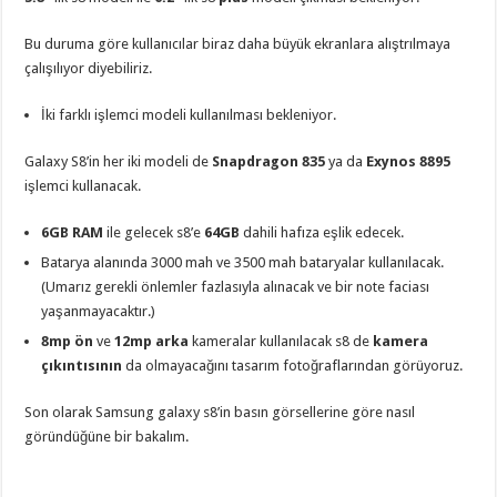
Bu duruma göre kullanıcılar biraz daha büyük ekranlara alıştrılmaya
çalışılıyor diyebiliriz.
İki farklı işlemci modeli kullanılması bekleniyor.
Galaxy S8’in her iki modeli de
Snapdragon 835
ya da
Exynos 8895
işlemci kullanacak.
6GB RAM
ile gelecek s8’e
64GB
dahili hafıza eşlik edecek.
Batarya alanında 3000 mah ve 3500 mah bataryalar kullanılacak.
(Umarız gerekli önlemler fazlasıyla alınacak ve bir note faciası
yaşanmayacaktır.)
8mp ön
ve
12mp arka
kameralar kullanılacak s8 de
kamera
çıkıntısının
da olmayacağını tasarım fotoğraflarından görüyoruz.
Son olarak Samsung galaxy s8’in basın görsellerine göre nasıl
göründüğüne bir bakalım.