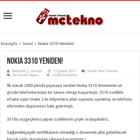
Anasayfa
/
Genel
/
Nokia 3310 Yeniden!
Nokia 3310 Yeniden!
Mehmet Ç. Gürcan
15 Şubat 2017
Genel
,
Yeni Ürünler
Bir Yorum Yapın...
1,638 Gösterim
İlk olarak 2000 yılında piyasaya sürülen Nokia 3310 döneminin en
gözde telefonlarından bir tanesi olmayı başarmıştı. 3310 özellikle
efsane oyun Snake 2 ile milyonlara yılan oyununu oynatmış ve telefonu
ellerinden düşüremez hale getirmişti.
3310’u vazgeçilmez yapan özellikerini şöyle sıralayabiliriz.
Sağlamlık(çeşitli sertifikaların olmadığı o dönemde akla gelebilecek
birçok zorlu durumdan çıkmayı başarmıştır.)