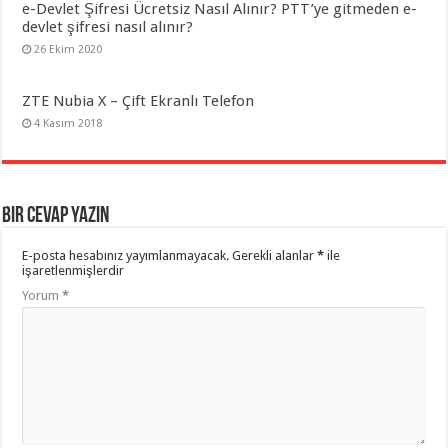
e-Devlet Şifresi Ücretsiz Nasıl Alınır? PTT’ye gitmeden e-
devlet şifresi nasıl alınır?
26 Ekim 2020
ZTE Nubia X – Çift Ekranlı Telefon
4 Kasım 2018
Bir cevap yazın
E-posta hesabınız yayımlanmayacak.
Gerekli alanlar
*
ile
işaretlenmişlerdir
Yorum
*