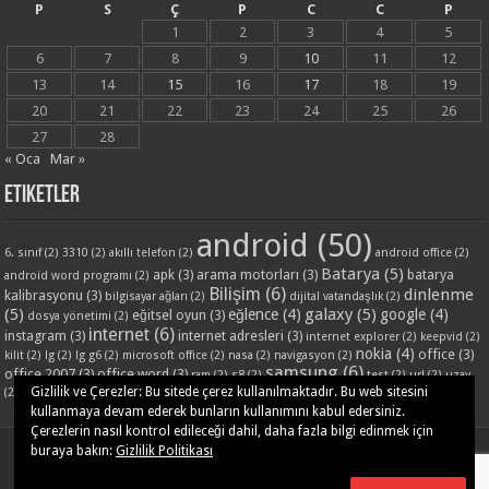
P
S
Ç
P
C
C
P
1
2
3
4
5
6
7
8
9
10
11
12
13
14
15
16
17
18
19
20
21
22
23
24
25
26
27
28
« Oca
Mar »
Etiketler
android
(50)
6. sınıf
(2)
3310
(2)
akıllı telefon
(2)
android office
(2)
Batarya
(5)
apk
(3)
arama motorları
(3)
batarya
android word programı
(2)
Bilişim
(6)
dinlenme
kalibrasyonu
(3)
bilgisayar ağları
(2)
dijital vatandaşlık
(2)
(5)
galaxy
(5)
eğlence
(4)
google
(4)
eğitsel oyun
(3)
dosya yönetimi
(2)
internet
(6)
instagram
(3)
internet adresleri
(3)
internet explorer
(2)
keepvid
(2)
nokia
(4)
office
(3)
kilit
(2)
lg
(2)
lg g6
(2)
microsoft office
(2)
nasa
(2)
navigasyon
(2)
samsung
(6)
office 2007
(3)
office word
(3)
ram
(2)
s8
(2)
test
(2)
url
(2)
uzay
word ders notları
(3)
yandex
(3)
Gizlilik ve Çerezler: Bu sitede çerez kullanılmaktadır. Bu web sitesini
(2)
video
(2)
www
(2)
yazilim
(2)
kullanmaya devam ederek bunların kullanımını kabul edersiniz.
Çerezlerin nasıl kontrol edileceği dahil, daha fazla bilgi edinmek için
buraya bakın:
Gizlilik Politikası
Powered by
WordPress
| Designed by
TieLabs