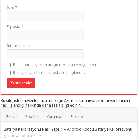
İsim
*
E-posta
*
İnternet sitesi
Beni sonraki yorumlar için e-posta ile bilgilendir.
Beni yeni yazılarda e-posta ile bilgilendir.
Bu site, istenmeyenleri azaltmak için Akismet kullanıyor.
Yorum verilerinizin
nasıl işlendiği hakkında daha fazla bilgi edinin
.
Güncel
Popüler
Yorumlar
Etiketler
Batarya Kalibrasyonu Nasıl Yapılır! – Android Rootlu Batarya Kalibrasyonu
26 Kasım 2018
18,096