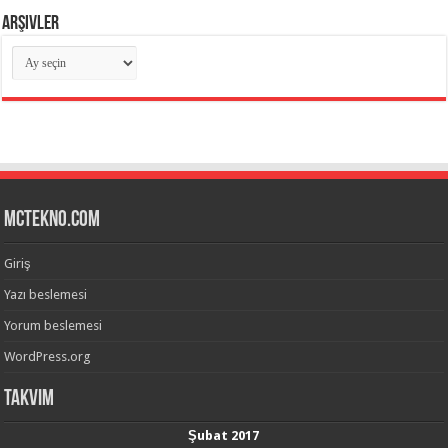
Arşivler
Arşivler
mctekno.com
Giriş
Yazı beslemesi
Yorum beslemesi
WordPress.org
Takvim
Şubat 2017