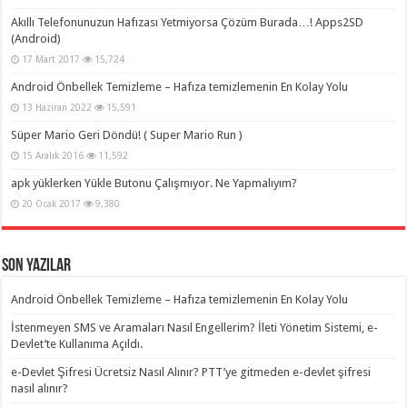
Akıllı Telefonunuzun Hafızası Yetmiyorsa Çözüm Burada…! Apps2SD
(Android)
17 Mart 2017
15,724
Android Önbellek Temizleme – Hafıza temizlemenin En Kolay Yolu
13 Haziran 2022
15,591
Süper Mario Geri Döndü! ( Super Mario Run )
15 Aralık 2016
11,592
apk yüklerken Yükle Butonu Çalışmıyor. Ne Yapmalıyım?
20 Ocak 2017
9,380
Son Yazılar
Android Önbellek Temizleme – Hafıza temizlemenin En Kolay Yolu
İstenmeyen SMS ve Aramaları Nasıl Engellerim? İleti Yönetim Sistemi, e-
Devlet’te Kullanıma Açıldı.
e-Devlet Şifresi Ücretsiz Nasıl Alınır? PTT’ye gitmeden e-devlet şifresi
nasıl alınır?